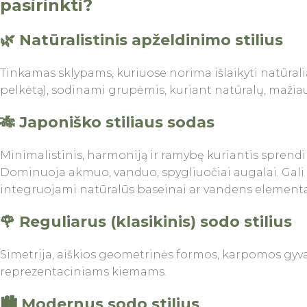
pasirinkti?
🌿 Natūralistinis apželdinimo stilius
Tinkamas sklypams, kuriuose norima išlaikyti natūral
pelkėtą), sodinami grupėmis, kuriant natūralų, mažiau 
🎋 Japoniško stiliaus sodas
Minimalistinis, harmoniją ir ramybę kuriantis sprend
Dominuoja akmuo, vanduo, spygliuočiai augalai. Gali
integruojami natūralūs baseinai ar vandens elementa
🌹 Reguliarus (klasikinis) sodo stilius
Simetrija, aiškios geometrinės formos, karpomos gyva
reprezentaciniams kiemams.
🏙 Modernus sodo stilius