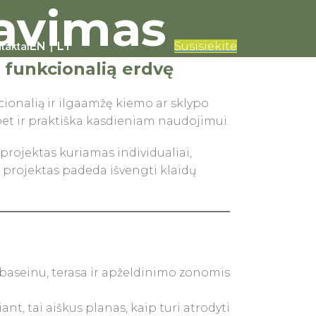
tavimas
taktai
EN
|
LT
Susisiekite
 funkcionalią erdvę
cionalią ir ilgaamžę kiemo ar sklypo
 bet ir praktiška kasdieniam naudojimui.
 projektas kuriamas individualiai,
as projektas padeda išvengti klaidų
nt, tai aiškus planas, kaip turi atrodyti