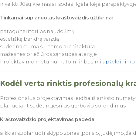
ir veikti Jūsų kiemas ar sodas ilgalaikėje perspektyvoje
Tinkamai suplanuotas
kraštovaizd
is užtikrina:
patogų teritorijos naudojimą
estetišką bendrą vaizdą
suderinamumą su namo architektūra
mažesnes priežiūros sąnaudas ateityje
Projektavimo metu numatomi ir būsimi
apželdinimo
Kodėl verta rinktis profesionalų k
Profesionalus projektavimas leidžia iš anksto numaty
planuojant sudėtingesnius gerbūvio sprendimus.
Kraštovaizdžio
projektavimas padeda:
aiškiai suplanuoti sklypo zonas (poilsio, judėjimo, žel