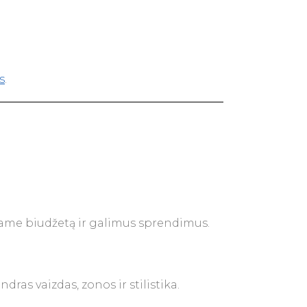
s
.
riame biudžetą ir galimus sprendimus.
s vaizdas, zonos ir stilistika.