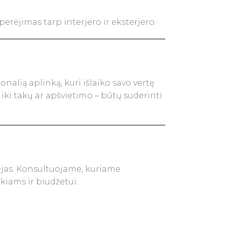
erėjimas tarp interjero ir eksterjero.
onalią aplinką, kuri išlaiko savo vertę
ki takų ar apšvietimo – būtų suderinti
ėjas. Konsultuojame, kuriame
kiams ir biudžetui.