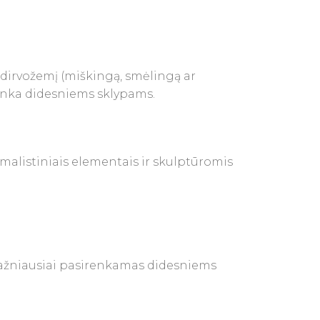
 dirvožemį (miškingą, smėlingą ar
 tinka didesniems sklypams.
 Dažniausiai pasirenkamas didesniems