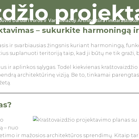
zdžio projek
būvio Darbai
Tvoros Ir Vartai
Mažoji Architektūra
Tinklaraštis
Kon
ktavimas – sukurkite harmoningą ir
asis ir svarbiausias žingsnis kuriant harmoningą, funk
s suplanuoti teritoriją taip, kad ji būtų ne tik graži,
us ir aplinkos sąlygas. Todėl kiekvienas kraštovaizdžio
i bendrą architektūrinę viziją. Be to, tinkamai parengt
žetą.
as?
to
ą – nuo
etimo ir mažosios architektūros sprendimų. Kitaip taria