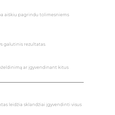
mpa aiškiu pagrindu tolimesniems
 galutinis rezultatas.
apželdinimą ar įgyvendinant kitus
as leidžia sklandžiai įgyvendinti visus