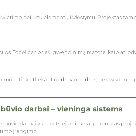
apšvietimo bei kitų elementų išdėstymu. Projektas ta
ijos. Todėl dar prieš įgyvendinimą matote, kaip atrodys
nimui – tiek atliekant
gerbūvio darbus
, tiek vykdant 
rbūvio darbai – vieninga sistema
erbūvio darbai yra neatsiejami. Gerai parengtas projekt
etimo įrengimo.