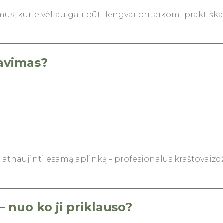
kurie vėliau gali būti lengvai pritaikomi praktiškai
tavimas?
 atnaujinti esamą aplinką – profesionalus kraštovaizdži
 nuo ko ji priklauso?