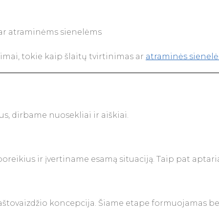
 ar atraminėms sienelėms
ai, tokie kaip šlaitų tvirtinimas ar
atraminės sienelė
s, dirbame nuosekliai ir aiškiai.
oreikius ir įvertiname esamą situaciją. Taip pat apta
tovaizdžio koncepcija. Šiame etape formuojamas bendra