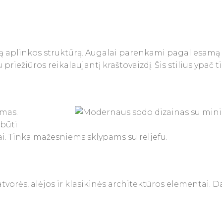
ią aplinkos struktūrą. Augalai parenkami pagal esamą
priežiūros reikalaujantį kraštovaizdį. Šis stilius ypač
imas.
 būti
i. Tinka mažesniems sklypams su reljefu.
tvorės, alėjos ir klasikinės architektūros elementai.