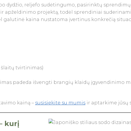
po dydžio, reljefo sudėtingumo, pasirinktų sprendimų 
r apželdinimo projektą, todėl sprendiniai suderinami
l galutinė kaina nustatoma įvertinus konkrečią situaci
laitų tvirtinimas)
vimas padeda išvengti brangių klaidų įgyvendinimo met
tavimo kainą –
susisiekite su mumis
ir aptarkime jūsų 
– kurį