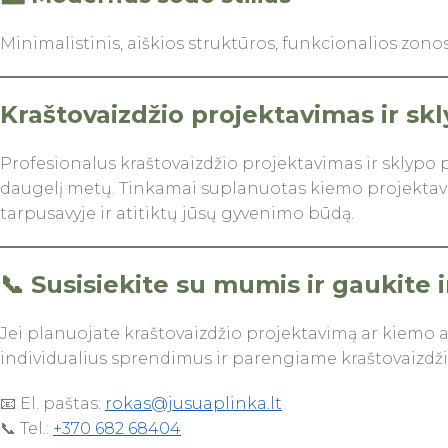
Minimalistinis, aiškios struktūros, funkcionalios zono
Kraštovaizdžio projektavimas ir skl
Profesionalus kraštovaizdžio projektavimas ir sklypo pl
daugelį metų. Tinkamai suplanuotas kiemo projektavim
tarpusavyje ir atitiktų jūsų gyvenimo būdą.
📞 Susisiekite su mumis ir gaukite
Jei planuojate kraštovaizdžio projektavimą ar kiemo 
individualius sprendimus ir parengiame kraštovaizdži
📧 El. paštas:
rokas@jusuaplinka.lt
📞 Tel.:
+370 682 68404