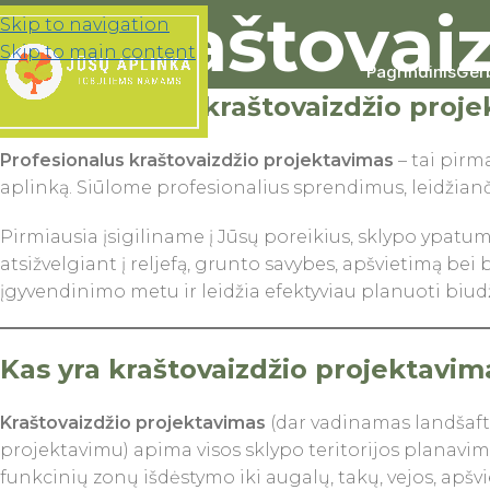
Kraštovai
Skip to navigation
Skip to main content
Pagrindinis
Ger
Profesionalus kraštovaizdžio proje
Profesionalus kraštovaizdžio projektavimas
– tai pirm
aplinką. Siūlome profesionalius sprendimus, leidžiančiu
Pirmiausia įsigiliname į Jūsų poreikius, sklypo ypatum
atsižvelgiant į reljefą, grunto savybes, apšvietimą be
įgyvendinimo metu ir leidžia efektyviau planuoti biud
Kas yra kraštovaizdžio projektavim
Kraštovaizdžio projektavimas
(dar vadinamas landšaf
projektavimu) apima visos sklypo teritorijos planavim
funkcinių zonų išdėstymo iki augalų, takų, vejos, apšvi