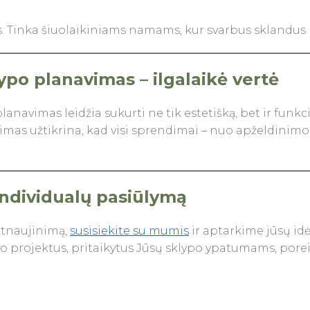
s. Tinka šiuolaikiniams namams, kur svarbus sklandus p
ypo planavimas – ilgalaikė vertė
anavimas leidžia sukurti ne tik estetišką, bet ir funkci
as užtikrina, kad visi sprendimai – nuo apželdinimo i
 individualų pasiūlymą
atnaujinimą,
susisiekite su mumis
ir aptarkime jūsų id
o projektus, pritaikytus Jūsų sklypo ypatumams, porei