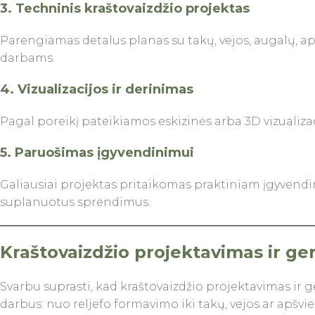
3. Techninis kraštovaizdžio projektas
Parengiamas detalus planas su takų, vejos, augalų, 
darbams.
4. Vizualizacijos ir derinimas
Pagal poreikį pateikiamos eskizinės arba 3D vizualizac
5. Paruošimas įgyvendinimui
Galiausiai projektas pritaikomas praktiniam įgyvendi
suplanuotus sprendimus.
Kraštovaizdžio projektavimas ir ge
Svarbu suprasti, kad kraštovaizdžio projektavimas ir g
darbus: nuo reljefo formavimo iki takų, vejos ar apšvi