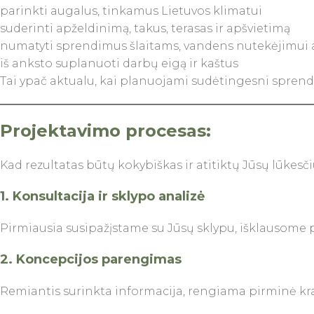
parinkti augalus, tinkamus Lietuvos klimatui
suderinti apželdinimą, takus, terasas ir apšvietimą
numatyti sprendimus šlaitams, vandens nutekėjimui
iš anksto suplanuoti darbų eigą ir kaštus
Tai ypač aktualu, kai planuojami sudėtingesni sprendim
Projektavimo procesas:
Kad rezultatas būtų kokybiškas ir atitiktų Jūsų lūkesčiu
1. Konsultacija ir sklypo analizė
Pirmiausia susipažįstame su Jūsų sklypu, išklausome p
2. Koncepcijos parengimas
Remiantis surinkta informacija, rengiama pirminė kraš