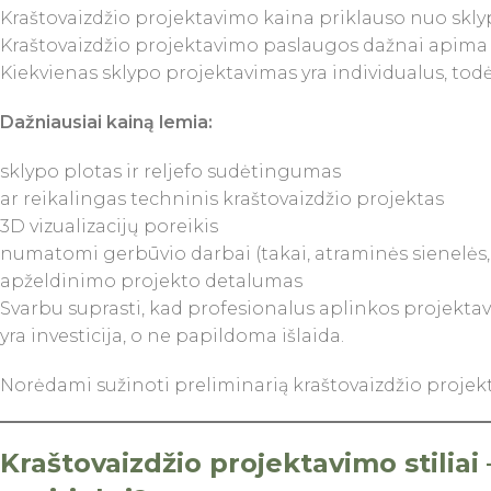
Kraštovaizdžio projektavimo kaina priklauso nuo skly
Kraštovaizdžio projektavimo paslaugos dažnai apima i
Kiekvienas sklypo projektavimas yra individualus, todė
Dažniausiai kainą lemia:
sklypo plotas ir reljefo sudėtingumas
ar reikalingas techninis kraštovaizdžio projektas
3D vizualizacijų poreikis
numatomi gerbūvio darbai (takai, atraminės sienelės, š
apželdinimo projekto detalumas
Svarbu suprasti, kad profesionalus aplinkos projekta
yra investicija, o ne papildoma išlaida.
Norėdami sužinoti preliminarią kraštovaizdžio projek
Kraštovaizdžio projektavimo stiliai 