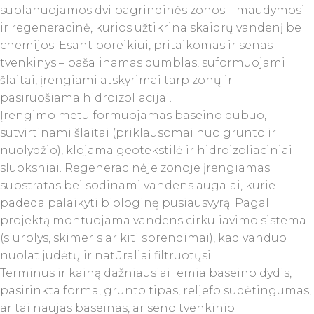
suplanuojamos dvi pagrindinės zonos – maudymosi
ir regeneracinė, kurios užtikrina skaidrų vandenį be
chemijos. Esant poreikiui, pritaikomas ir senas
tvenkinys – pašalinamas dumblas, suformuojami
šlaitai, įrengiami atskyrimai tarp zonų ir
pasiruošiama hidroizoliacijai.
Įrengimo metu formuojamas baseino dubuo,
sutvirtinami šlaitai (priklausomai nuo grunto ir
nuolydžio), klojama geotekstilė ir hidroizoliaciniai
sluoksniai. Regeneracinėje zonoje įrengiamas
substratas bei sodinami vandens augalai, kurie
padeda palaikyti biologinę pusiausvyrą. Pagal
projektą montuojama vandens cirkuliavimo sistema
(siurblys, skimeris ar kiti sprendimai), kad vanduo
nuolat judėtų ir natūraliai filtruotųsi.
Terminus ir kainą dažniausiai lemia baseino dydis,
pasirinkta forma, grunto tipas, reljefo sudėtingumas,
ar tai naujas baseinas, ar seno tvenkinio