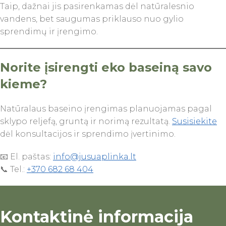
Taip, dažnai jis pasirenkamas dėl natūralesnio
vandens, bet saugumas priklauso nuo gylio
sprendimų ir įrengimo.
Norite įsirengti eko baseiną savo
kieme?
Natūralaus baseino įrengimas planuojamas pagal
sklypo reljefą, gruntą ir norimą rezultatą.
Susisiekite
dėl konsultacijos ir sprendimo įvertinimo.
📧 El. paštas:
info@jusuaplinka.lt
📞 Tel.:
+370 682 68 404
Kontaktinė informacija