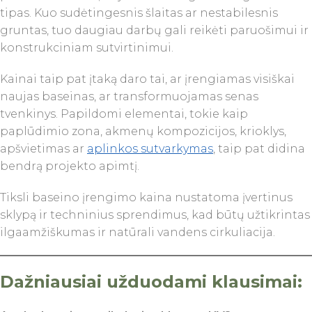
tipas. Kuo sudėtingesnis šlaitas ar nestabilesnis
gruntas, tuo daugiau darbų gali reikėti paruošimui ir
konstrukciniam sutvirtinimui.
Kainai taip pat įtaką daro tai, ar įrengiamas visiškai
naujas baseinas, ar transformuojamas senas
tvenkinys. Papildomi elementai, tokie kaip
paplūdimio zona, akmenų kompozicijos, krioklys,
apšvietimas ar
aplinkos sutvarkymas
, taip pat didina
bendrą projekto apimtį.
Tiksli baseino įrengimo kaina nustatoma įvertinus
sklypą ir techninius sprendimus, kad būtų užtikrintas
ilgaamžiškumas ir natūrali vandens cirkuliacija.
Dažniausiai užduodami klausimai: