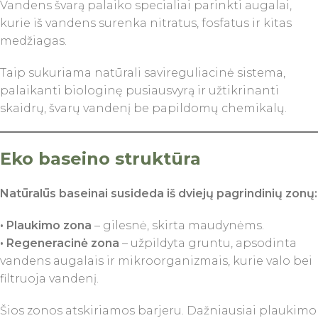
Vandens švarą palaiko specialiai parinkti augalai,
kurie iš vandens surenka nitratus, fosfatus ir kitas
medžiagas.
Taip sukuriama natūrali savireguliacinė sistema,
palaikanti biologinę pusiausvyrą ir užtikrinanti
skaidrų, švarų vandenį be papildomų chemikalų.
Eko baseino struktūra
Natūralūs baseinai susideda iš dviejų pagrindinių zonų:
• Plaukimo zona
– gilesnė, skirta maudynėms.
• Regeneracinė zona
– užpildyta gruntu, apsodinta
vandens augalais ir mikroorganizmais, kurie valo bei
filtruoja vandenį.
Šios zonos atskiriamos barjeru. Dažniausiai plaukimo