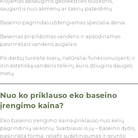
Klojamas apsauginis geotekstilės sluoksnis,
saugantis nuo akmenų ar šaknų pažeidimų.
Baseino pagrindas uždengiamas specialia derva.
Baseinas pripildomas vandens ir apsodinamas
pasirinktais vandens augalais.
Po darbų turėsite švarų, natūraliai funkcionuojantį ir
itin estetišką vandens telkinį, kuris džiugins daugelį
metų.
Nuo ko priklauso eko baseino
įrengimo kaina?
Eko baseino įrengimo kaina priklauso nuo kelių
pagrindinių veiksnių. Svarbiausi iš jų – baseino dydis,
pasirinkta forma, reljefo sudėtingumas ir grunto