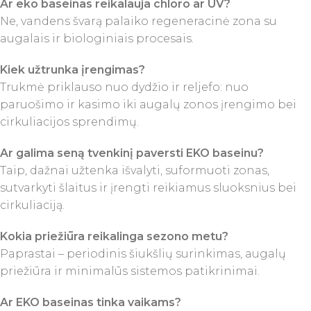
Ar eko baseinas reikalauja chloro ar UV?
Ne, vandens švarą palaiko regeneracinė zona su
augalais ir biologiniais procesais.
Kiek užtrunka įrengimas?
Trukmė priklauso nuo dydžio ir reljefo: nuo
paruošimo ir kasimo iki augalų zonos įrengimo bei
cirkuliacijos sprendimų.
Ar galima seną tvenkinį paversti EKO baseinu?
Taip, dažnai užtenka išvalyti, suformuoti zonas,
sutvarkyti šlaitus ir įrengti reikiamus sluoksnius bei
cirkuliaciją.
Kokia priežiūra reikalinga sezono metu?
Paprastai – periodinis šiukšlių surinkimas, augalų
priežiūra ir minimalūs sistemos patikrinimai.
Ar EKO baseinas tinka vaikams?