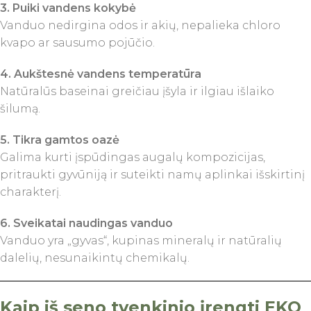
3. Puiki vandens kokybė
Vanduo nedirgina odos ir akių, nepalieka chloro
kvapo ar sausumo pojūčio.
4. Aukštesnė vandens temperatūra
Natūralūs baseinai greičiau įšyla ir ilgiau išlaiko
šilumą.
5. Tikra gamtos oazė
Galima kurti įspūdingas augalų kompozicijas,
pritraukti gyvūniją ir suteikti namų aplinkai išskirtinį
charakterį.
6. Sveikatai naudingas vanduo
Vanduo yra „gyvas“, kupinas mineralų ir natūralių
dalelių, nesunaikintų chemikalų.
Kaip iš seno tvenkinio įrengti EKO