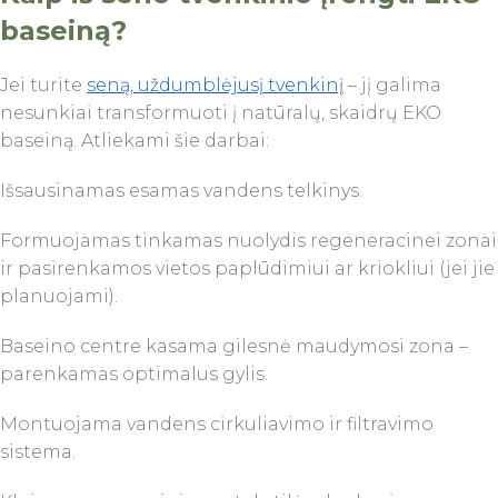
baseiną?
Jei turite
seną, uždumblėjusį tvenkinį
– jį galima
nesunkiai transformuoti į natūralų, skaidrų EKO
baseiną. Atliekami šie darbai:
Išsausinamas esamas vandens telkinys.
Formuojamas tinkamas nuolydis regeneracinei zonai
ir pasirenkamos vietos paplūdimiui ar kriokliui (jei jie
planuojami).
Baseino centre kasama gilesnė maudymosi zona –
parenkamas optimalus gylis.
Montuojama vandens cirkuliavimo ir filtravimo
sistema.