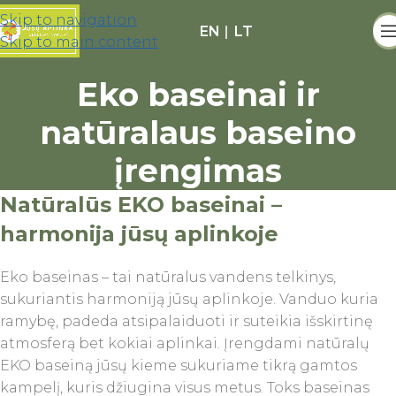
Skip to navigation
EN
|
LT
Skip to main content
Eko baseinai ir
natūralaus baseino
įrengimas
Natūralūs EKO baseinai –
harmonija jūsų aplinkoje
Eko baseinas – tai natūralus vandens telkinys,
sukuriantis harmoniją jūsų aplinkoje. Vanduo kuria
ramybę, padeda atsipalaiduoti ir suteikia išskirtinę
atmosferą bet kokiai aplinkai. Įrengdami natūralų
EKO baseiną jūsų kieme sukuriame tikrą gamtos
kampelį, kuris džiugina visus metus. Toks baseinas