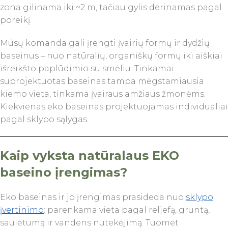
zona gilinama iki ~2 m, tačiau gylis derinamas pagal
poreikį.
Mūsų komanda gali įrengti įvairių formų ir dydžių
baseinus – nuo natūralių, organiškų formų iki aiškiai
išreikšto paplūdimio su smėliu. Tinkamai
suprojektuotas baseinas tampa mėgstamiausia
kiemo vieta, tinkama įvairaus amžiaus žmonėms.
Kiekvienas eko baseinas projektuojamas individualiai
pagal sklypo sąlygas.
Kaip vyksta natūralaus EKO
baseino įrengimas?
Eko baseinas ir jo įrengimas prasideda nuo
sklypo
įvertinimo
: parenkama vieta pagal reljefą, gruntą,
saulėtumą ir vandens nutekėjimą. Tuomet