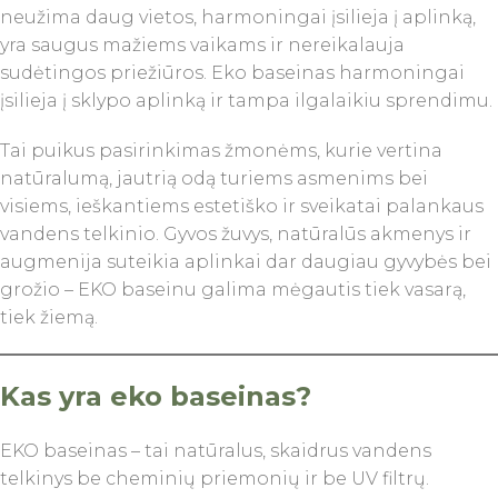
neužima daug vietos, harmoningai įsilieja į aplinką,
yra saugus mažiems vaikams ir nereikalauja
sudėtingos priežiūros. Eko baseinas harmoningai
įsilieja į sklypo aplinką ir tampa ilgalaikiu sprendimu.
Tai puikus pasirinkimas žmonėms, kurie vertina
natūralumą, jautrią odą turiems asmenims bei
visiems, ieškantiems estetiško ir sveikatai palankaus
vandens telkinio. Gyvos žuvys, natūralūs akmenys ir
augmenija suteikia aplinkai dar daugiau gyvybės bei
grožio – EKO baseinu galima mėgautis tiek vasarą,
tiek žiemą.
Kas yra eko baseinas?
EKO baseinas – tai natūralus, skaidrus vandens
telkinys be cheminių priemonių ir be UV filtrų.