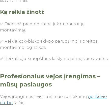
sutvirtinimas.
Ką reikia žinoti:
✅ Didesnė pradinė kaina (už rulonus ir jų
montavimą).
✅ Reikia kokybiško sklypo paruošimo ir greitos
montavimo logistikos.
✅ Reikalauja kruopštaus laistymo pirmąsias savaites.
Profesionalus vejos įrengimas –
mūsų paslaugos
Vejos įrengimas – viena iš mūsų atliekamų
gerbūvio
darbų
sričių.