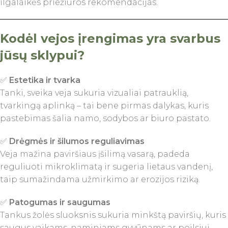
ilgalaikės priežiūros rekomendacijas.
Kodėl vejos įrengimas yra svarbus
jūsų sklypui?
✅
Estetika ir tvarka
Tanki, sveika veja sukuria vizualiai patrauklią,
tvarkingą aplinką – tai bene pirmas dalykas, kuris
pastebimas šalia namo, sodybos ar biuro pastato.
✅
Drėgmės ir šilumos reguliavimas
Veja mažina paviršiaus įšilimą vasarą, padeda
reguliuoti mikroklimatą ir sugeria lietaus vandenį,
taip sumažindama užmirkimo ar erozijos riziką.
✅
Patogumas ir saugumas
Tankus žolės sluoksnis sukuria minkštą paviršių, kuris
saugus vaikams, naminiams gyvūnams ar poilsiui –