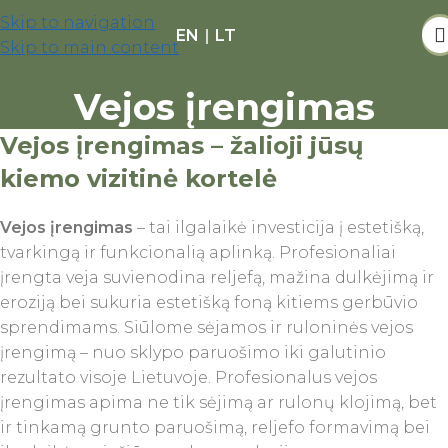
Skip to navigation
EN
|
LT
Skip to main content
Vejos įrengimas
Vejos įrengimas – žalioji jūsų
kiemo vizitinė kortelė
Vejos įrengimas
– tai ilgalaikė investicija į estetišką,
tvarkingą ir funkcionalią aplinką. Profesionaliai
įrengta veja suvienodina reljefą, mažina dulkėjimą ir
eroziją bei sukuria estetišką foną kitiems gerbūvio
sprendimams. Siūlome sėjamos ir ruloninės vejos
įrengimą – nuo sklypo paruošimo iki galutinio
rezultato visoje Lietuvoje. Profesionalus vejos
įrengimas apima ne tik sėjimą ar rulonų klojimą, bet
ir tinkamą grunto paruošimą, reljefo formavimą bei