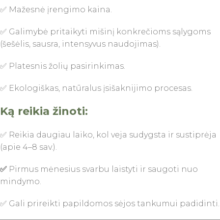
✅ Mažesnė įrengimo kaina.
✅ Galimybė pritaikyti mišinį konkrečioms sąlygoms
(šešėlis, sausra, intensyvus naudojimas).
✅ Platesnis žolių pasirinkimas.
✅ Ekologiškas, natūralus įsišaknijimo procesas.
Ką reikia žinoti:
✅ Reikia daugiau laiko, kol veja sudygsta ir sustiprėja
(apie 4–8 sav.).
✅
Pirmus mėnesius svarbu laistyti ir saugoti nuo
mindymo.
✅ Gali prireikti papildomos sėjos tankumui padidinti.