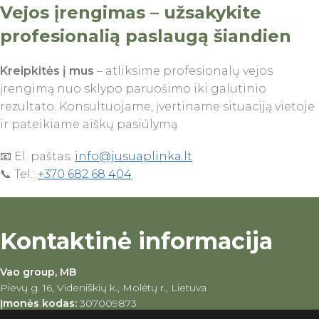
Vejos įrengimas – užsakykite
profesionalią paslaugą šiandien
Kreipkitės į mus
– atliksime profesionalų vejos
įrengimą nuo sklypo paruošimo iki galutinio
rezultato. Konsultuojame, įvertiname situaciją vietoje
ir pateikiame aiškų pasiūlymą.
📧 El. paštas:
info@jusuaplinka.lt
📞 Tel.:
+370 682 68 404
Kontaktinė informacija
Vao group, MB
Pievų g. 16, Videniškių k., Molėtų r., Lietuva
Įmonės kodas:
307009873