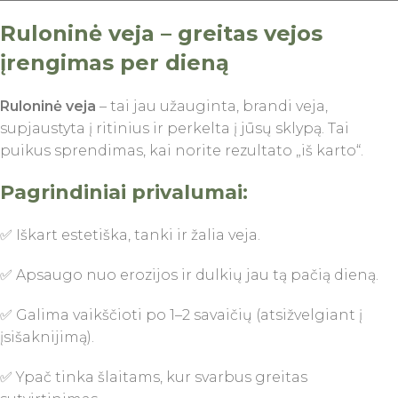
Ruloninė veja – greitas vejos
įrengimas per dieną
Ruloninė veja
– tai jau užauginta, brandi veja,
supjaustyta į ritinius ir perkelta į jūsų sklypą. Tai
puikus sprendimas, kai norite rezultato „iš karto“.
Pagrindiniai privalumai:
✅ Iškart estetiška, tanki ir žalia veja.
✅ Apsaugo nuo erozijos ir dulkių jau tą pačią dieną.
✅ Galima vaikščioti po 1–2 savaičių (atsižvelgiant į
įsišaknijimą).
✅ Ypač tinka šlaitams, kur svarbus greitas