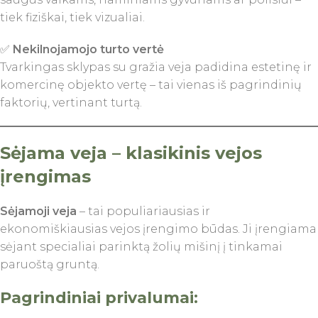
tiek fiziškai, tiek vizualiai.
✅
Nekilnojamojo turto vertė
Tvarkingas sklypas su gražia veja padidina estetinę ir
komercinę objekto vertę – tai vienas iš pagrindinių
faktorių, vertinant turtą.
Sėjama veja – klasikinis vejos
įrengimas
Sėjamoji veja
– tai populiariausias ir
ekonomiškiausias vejos įrengimo būdas. Ji įrengiama
sėjant specialiai parinktą žolių mišinį į tinkamai
paruoštą gruntą.
Pagrindiniai privalumai: