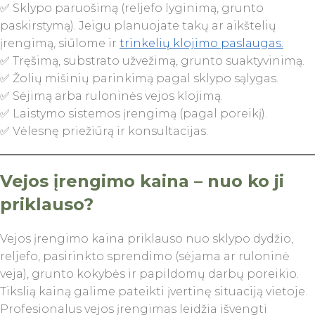
✅ Sklypo paruošimą (reljefo lyginimą, grunto
paskirstymą). Jeigu planuojate takų ar aikštelių
įrengimą, siūlome ir
trinkelių klojimo paslaugas.
✅ Tręšimą, substrato užvežimą, grunto suaktyvinimą.
✅ Žolių mišinių parinkimą pagal sklypo sąlygas.
✅ Sėjimą arba ruloninės vejos klojimą.
✅ Laistymo sistemos įrengimą (pagal poreikį).
✅ Vėlesnę priežiūrą ir konsultacijas.
Vejos įrengimo kaina – nuo ko ji
priklauso?
Vejos įrengimo kaina priklauso nuo sklypo dydžio,
reljefo, pasirinkto sprendimo (sėjama ar ruloninė
veja), grunto kokybės ir papildomų darbų poreikio.
Tikslią kainą galime pateikti įvertinę situaciją vietoje.
Profesionalus vejos įrengimas leidžia išvengti