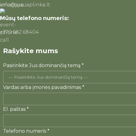
info@jusuaplinka.lt
Mūsų telefono numeris:
+370 682 68404
Rašykite mums
Pasirinkite Jus dominančią temą
*
pavadinimas
Vardas arba įmonės pavadinimas
*
numeris
Pasirinkite
El. paštas
*
Telefono numeris
*