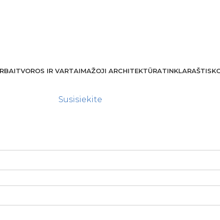
RBAI
TVOROS IR VARTAI
MAŽOJI ARCHITEKTŪRA
TINKLARAŠTIS
K
Susisiekite