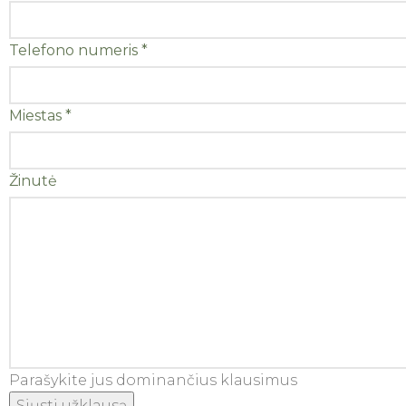
Telefono numeris
*
Miestas
*
Žinutė
Parašykite jus dominančius klausimus
Siųsti užklausą