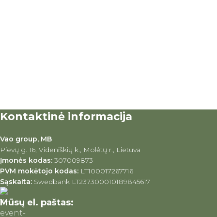
Kontaktinė informacija
Vao group, MB
Pievų g. 16, Videniškių k., Molėtų r., Lietuva
Įmonės kodas:
307009873
PVM mokėtojo kodas:
LT100017267716
Sąskaita:
Swedbank LT237300010189845617
Mūsų el. paštas: