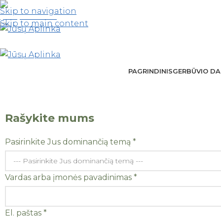
Skip to navigation
(406) 555-0120
Skip to main content
PAGRINDINIS
GERBŪVIO DA
EN
|
LT
Rašykite mums
Pasirinkite Jus dominančią temą
*
pavadinimas
Vardas arba įmonės pavadinimas
*
El.
Pasirinkite
El. paštas
*